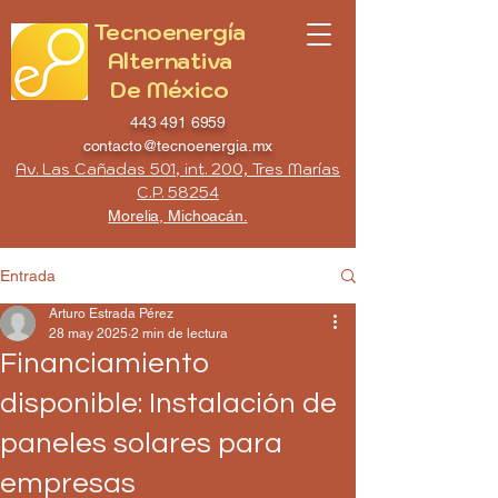
Tecnoenergía
Alternativa
De México
443 491 6959
contacto@tecnoenergia.mx
Av. Las Cañadas 501, int. 200, Tres Marías
C.P. 58254
Morelia, Michoacán.
Entrada
Arturo Estrada Pérez
28 may 2025
2 min de lectura
Financiamiento
disponible: Instalación de
paneles solares para
empresas