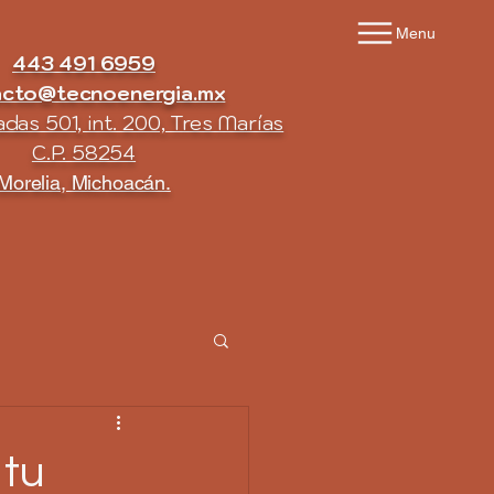
Menu
443 491 6959
acto@tecnoenergia.mx
das 501, int. 200, Tres Marías
C.P. 58254
Morelia, Michoacán.
 tu