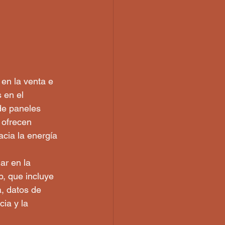
en la venta e 
 en el 
de paneles 
 ofrecen 
cia la energía 
ar en la 
b, que incluye 
, datos de 
ia y la 