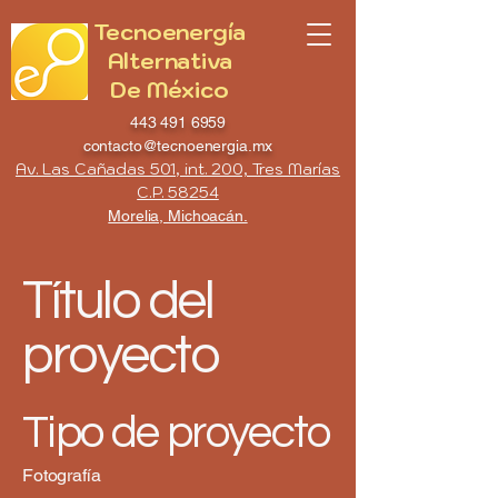
Tecnoenergía
Alternativa
De México
443 491 6959
contacto@tecnoenergia.mx
Av. Las Cañadas 501, int. 200, Tres Marías
C.P. 58254
Morelia, Michoacán.
Título del
proyecto
Tipo de proyecto
Fotografía