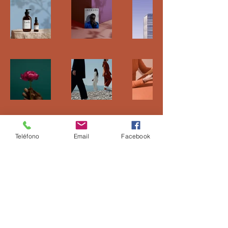
Teléfono
Email
Facebook
(443) 491 6959
tecnoenergiamx@hotmail.com
Av. Las Cañadas 501, 200, Morelia,
Michoacán.